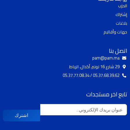
o
u
a
b
الحزب
k
b
g
o
إشتراك
e
r
o
a
k
بلاغات
m
جهات وأقاليم
اتصل بنا
pam@pam.ma
29 شارع 16 نونبر، أكدال، الرباط
05.37.68.39.62 / 05.37.77.08.34
تابع اخر مستجدات
اشترك