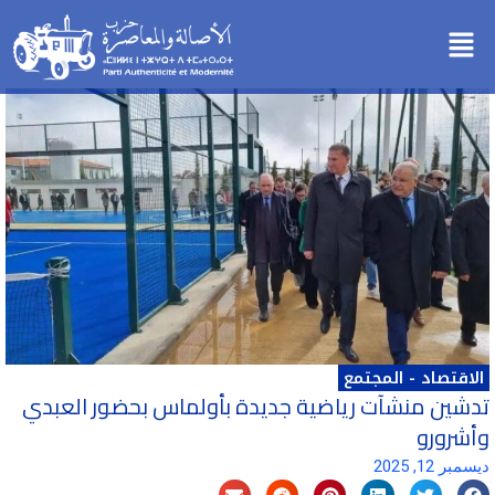
خطي
Menu
لى
لمحتوى
الاقتصاد
-
المجتمع
تدشين منشآت رياضية جديدة بأولماس بحضور العبدي
وأشرورو
ديسمبر 12, 2025