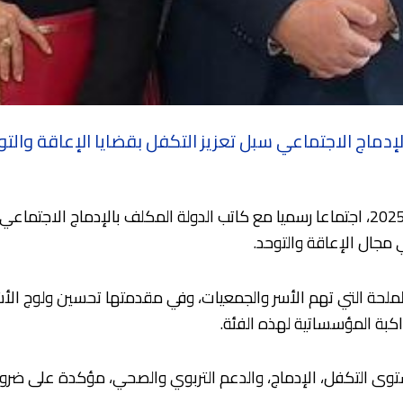
إدماج الاجتماعي سبل تعزيز التكفل بقضايا الإعاقة والتو
عقدت؛ البرلمانية نادية بزندفة، اليوم الأربعاء 10 دجنبر 2025، اجتماعا رسميا مع كاتب الدولة
مجال الإعاقة والتوحد.
لملحة التي تهم الأسر والجمعيات، وفي مقدمتها تحسين ولوج ا
اكبة المؤسساتية لهذه الفئة.
توى التكفل، الإدماج، والدعم التربوي والصحي، مؤكدة على ضرور