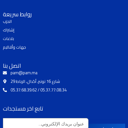
c
s
u
k
e
t
t
t
روابط سريعة
b
a
u
o
الحزب
o
g
b
k
إشتراك
o
r
e
k
a
بلاغات
m
جهات وأقاليم
اتصل بنا
pam@pam.ma
29 شارع 16 نونبر، أكدال، الرباط
05.37.68.39.62 / 05.37.77.08.34
تابع اخر مستجدات