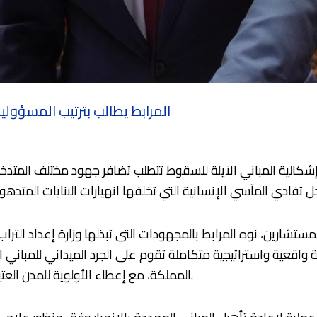
المرابط يطالب بترتيب المسؤوليا
ة إشكالية المباني الآيلة للسقوط تتطلب تضافر جهود مختلف المتد
شارين، نوه المرابط بالمجهودات التي تبذلها وزارة إعداد التراب
اقعية واستراتيجية متكاملة تقوم على الجرد الميداني للمباني الم
المملكة، مع إعطاء الأولوية للمدن العتيقة باعتبارها من أكثر المجالات عرضة لهذه الإشكالية.