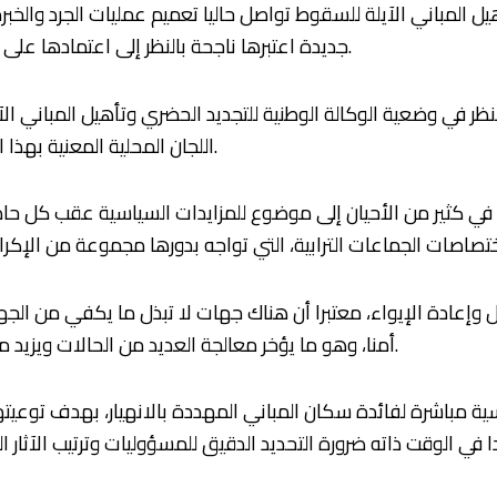
هيل المباني الآيلة للسقوط تواصل حاليا تعميم عمليات الجرد والخب
جديدة اعتبرها ناجحة بالنظر إلى اعتمادها على التنسيق مع مختلف المتدخلين على المستوى المحلي.
نظر في وضعية الوكالة الوطنية للتجديد الحضري وتأهيل المباني ال
اللجان المحلية المعنية بهذا الملف، تعزيزا لنجاعة التدخلات وتسريعا لوتيرة المعالجة.
ي كثير من الأحيان إلى موضوع للمزايدات السياسية عقب كل حادث 
وإعادة الإيواء، معتبرا أن هناك جهات لا تبذل ما يكفي من الجهد
أمنا، وهو ما يؤخر معالجة العديد من الحالات ويزيد من المخاطر المحدقة بالأسر القاطنة داخل هذه المباني.
ية مباشرة لفائدة سكان المباني المهددة بالانهيار، بهدف توعي