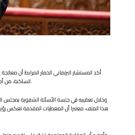
أكد المستشار البرلماني الخمار المرابط أن معالج
الساكنة، من أجل تفادي المآسي الإنسانية التي تخلفها انهيارات البنايات المتدهورة، وضمان نجاح برامج إعادة الإيواء والتأهيل الحضري.
وخلال تعقيبه في جلسة الأسئلة الشفوية بمجلس المست
هذا الملف، معتبرا أن المعطيات المقدمة تعكس رؤية و