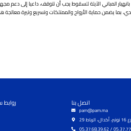
انهيار المباني الآيلة للسقوط يجب أن تتوقف، داعيا إلى دعم مجهود
اتصل بنا
روابط 
pam@pam.ma
 أكدال، الرباط
05.37.68.39.62 / 05.37.77