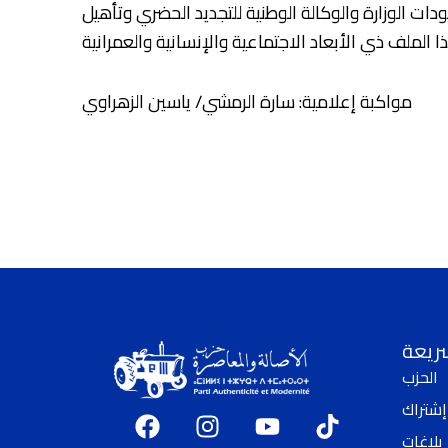
ات الوزارة والوكالة الوطنية للتجديد الحضري وتأهيل
مواكبة إعلامية: سارة الرمشي/ ياسين الزهراوي
سريعة
الحزب
إشتراك
F
I
Y
T
a
n
o
i
بلاغات