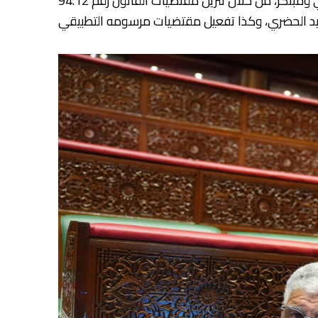
وأوضح أن المقاربة المعتمدة ترتكز على تقديم حلول عملية لإعادة تأهيل المباني المهددة بالانهيار وفق منظور علاجي ومبتكر، من خلال تنزيل مقتضيات القانون رقم 94.12