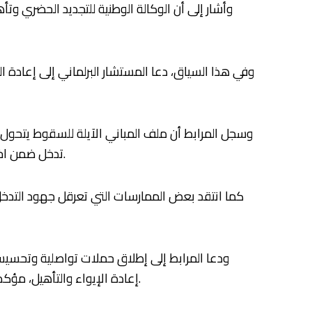
وأشار إلى أن الوكالة الوطنية للتجديد الحضري وتأ
وفي هذا السياق، دعا المستشار البرلماني إلى إعادة ال
وسجل المرابط أن ملف المباني الآيلة للسقوط يتحول ف
تدخل ضمن اختصاصات الجماعات الترابية، التي تواجه بدورها مجموعة من الإكراهات والصعوبات التقنية المرتبطة بهذا الورش المعقد.
كما انتقد بعض الممارسات التي تعرقل جهود التدخل 
ودعا المرابط إلى إطلاق حملات تواصلية وتحسيس
إعادة الإيواء والتأهيل، مؤكدا في الوقت ذاته ضرورة التحديد الدقيق للمسؤوليات وترتيب الآثار القانونية في حق كل متهاون أو مقصر في أداء مهامه.