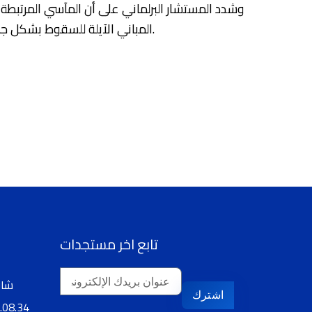
وشدد المستشار البرلماني على أن المآسي المرتبطة ب
المباني الآيلة للسقوط بشكل جدي، بما يضمن حماية الأرواح والممتلكات وتسريع وتيرة معالجة هذا الملف ذي الأبعاد الاجتماعية والإنسانية والعمرانية.
تابع اخر مستجدات
29 شارع 16 نونبر،
اشترك
.08.34