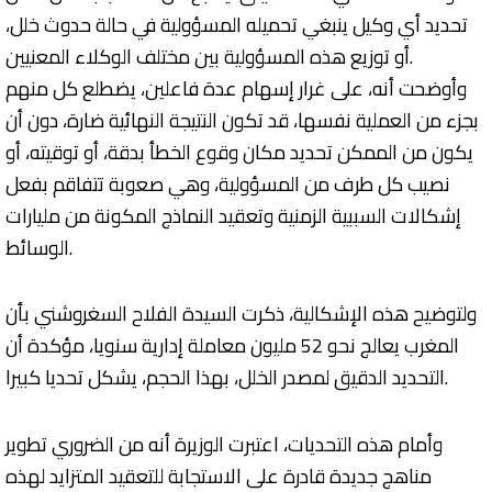
تحديد أي وكيل ينبغي تحميله المسؤولية في حالة حدوث خلل،
أو توزيع هذه المسؤولية بين مختلف الوكلاء المعنيين.
وأوضحت أنه، على غرار إسهام عدة فاعلين، يضطلع كل منهم
بجزء من العملية نفسها، قد تكون النتيجة النهائية ضارة، دون أن
يكون من الممكن تحديد مكان وقوع الخطأ بدقة، أو توقيته، أو
نصيب كل طرف من المسؤولية، وهي صعوبة تتفاقم بفعل
إشكالات السببية الزمنية وتعقيد النماذج المكونة من مليارات
الوسائط.
ولتوضيح هذه الإشكالية، ذكرت السيدة الفلاح السغروشني بأن
المغرب يعالج نحو 52 مليون معاملة إدارية سنويا، مؤكدة أن
التحديد الدقيق لمصدر الخلل، بهذا الحجم، يشكل تحديا كبيرا.
وأمام هذه التحديات، اعتبرت الوزيرة أنه من الضروري تطوير
مناهج جديدة قادرة على الاستجابة للتعقيد المتزايد لهذه