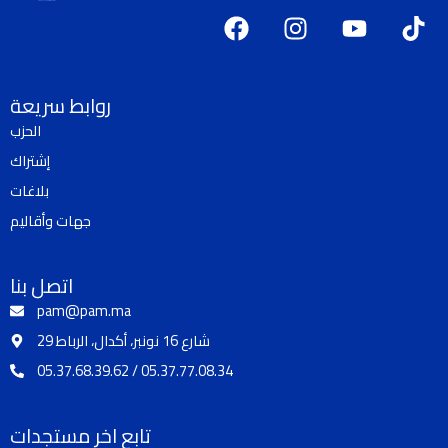
F
I
Y
T
a
n
o
i
c
s
u
k
e
t
t
t
روابط سريعة
b
a
u
o
الحزب
o
g
b
k
إشتراك
o
r
e
k
a
بلاغات
m
جهات وأقاليم
اتصل بنا
pam@pam.ma
29 شارع 16 نونبر، أكدال، الرباط
05.37.68.39.62 / 05.37.77.08.34
تابع اخر مستجدات