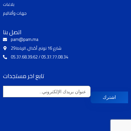
k
a
بلاغات
m
جهات وأقاليم
اتصل بنا
pam@pam.ma
29 شارع 16 نونبر، أكدال، الرباط
05.37.68.39.62 / 05.37.77.08.34
تابع اخر مستجدات
اشترك