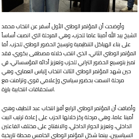
وأوضحت أن المؤتمر الوطني الأول أسفر عن انتخاب محمد
الشيخ بيد الله أمينا عاما للحزب، وهي المرحلة التي انصبت أساساً
على بناء الهياكل التنظيمية وترسيخ الحضور الوطني للحزب. أما
المؤتمر الوطني الثاني، الذي انتخب خلاله مصطفى بكوري، فقد
تميز بتوسيع الحضور الترابي للحزب وتعزيز أدائه المؤسساتي، في
حين شهد المؤتمر الوطني الثالث انتخاب إلياس العماري، وهي
مرحلة اتسمت بحضور سياسي وإعلامي قوي وتزامنت مع
استحقاقات انتخابية بارزة.
وأضافت أن المؤتمر الوطني الرابع أفرز انتخاب عبد اللطيف وهبي
أمينا عاما، وهي مرحلة ركز خلالها الحزب على إعادة ترتيب البيت
الداخلي، وتعزيز الحوار الداخلي، والانفتاح على مختلف الفاعلين
السياسيين، بينما شكل المؤتمر الوطني الخامس محطة تاريخية