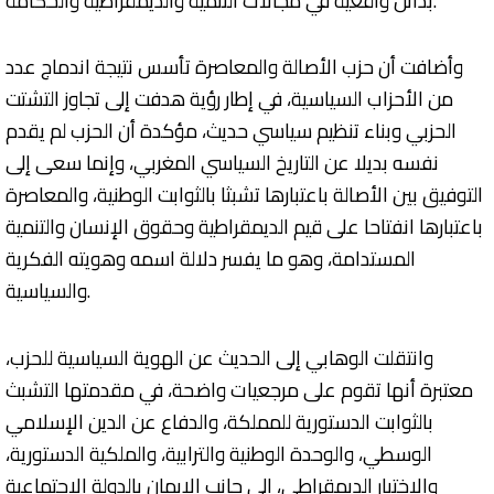
بدائل واقعية في مجالات التنمية والديمقراطية والحكامة.
وأضافت أن حزب الأصالة والمعاصرة تأسس نتيجة اندماج عدد
من الأحزاب السياسية، في إطار رؤية هدفت إلى تجاوز التشتت
الحزبي وبناء تنظيم سياسي حديث، مؤكدة أن الحزب لم يقدم
نفسه بديلا عن التاريخ السياسي المغربي، وإنما سعى إلى
التوفيق بين الأصالة باعتبارها تشبثا بالثوابت الوطنية، والمعاصرة
باعتبارها انفتاحا على قيم الديمقراطية وحقوق الإنسان والتنمية
المستدامة، وهو ما يفسر دلالة اسمه وهويته الفكرية
والسياسية.
وانتقلت الوهابي إلى الحديث عن الهوية السياسية للحزب،
معتبرة أنها تقوم على مرجعيات واضحة، في مقدمتها التشبث
بالثوابت الدستورية للمملكة، والدفاع عن الدين الإسلامي
الوسطي، والوحدة الوطنية والترابية، والملكية الدستورية،
والاختيار الديمقراطي، إلى جانب الإيمان بالدولة الاجتماعية