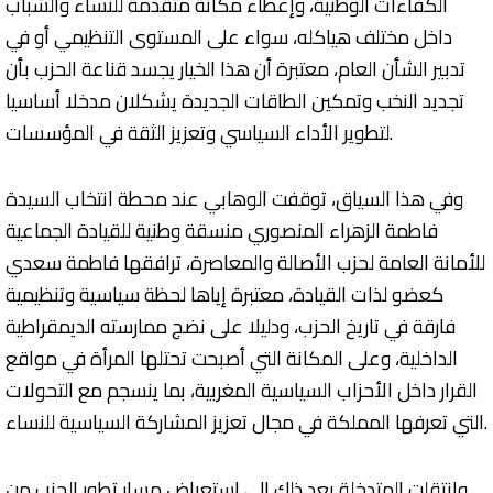
الكفاءات الوطنية، وإعطاء مكانة متقدمة للنساء والشباب
داخل مختلف هياكله، سواء على المستوى التنظيمي أو في
تدبير الشأن العام، معتبرة أن هذا الخيار يجسد قناعة الحزب بأن
تجديد النخب وتمكين الطاقات الجديدة يشكلان مدخلا أساسيا
لتطوير الأداء السياسي وتعزيز الثقة في المؤسسات.
وفي هذا السياق، توقفت الوهابي عند محطة انتخاب السيدة
فاطمة الزهراء المنصوري منسقة وطنية للقيادة الجماعية
للأمانة العامة لحزب الأصالة والمعاصرة، ترافقها فاطمة سعدي
كعضو لذات القيادة، معتبرة إياها لحظة سياسية وتنظيمية
فارقة في تاريخ الحزب، ودليلا على نضج ممارسته الديمقراطية
الداخلية، وعلى المكانة التي أصبحت تحتلها المرأة في مواقع
القرار داخل الأحزاب السياسية المغربية، بما ينسجم مع التحولات
التي تعرفها المملكة في مجال تعزيز المشاركة السياسية للنساء.
وانتقلت المتدخلة بعد ذلك إلى استعراض مسار تطور الحزب من