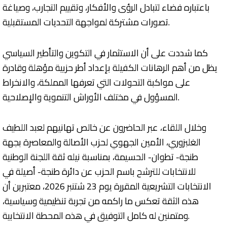
باعتباره فضاء لتبادل الرؤى والأفكار، وتقييم التجارب، وصياغة
تصورات مشتركة لمواجهة التحديات المستقبلية.
كما شددت على أن الاستثمار في التكوين والتأطير السياسي
يظل من أهم الرهانات الكفيلة بإعداد أطر حزبية مؤهلة وقادرة
على مواكبة التحولات التي تعرفها المملكة، والانخراط
المسؤول في مختلف الأوراش التنموية والإصلاحية.
وخلال اللقاء، عبر الحاضرون عن خالص تهانيهم لعبد اللطيف
الغلبزوري، الأمين الجهوي لحزب الأصالة والمعاصرة بجهة
طنجة- تطوان- الحسيمة، بمناسبة نيله ثقة اللجنة الوطنية
للانتخابات للترشح باسم الحزب عن دائرة طنجة- أصيلة في
الانتخابات التشريعية المقررة يوم 23 شتنبر 2026، معتبرين أن
هذه الثقة تعكس ما راكمه من تجربة تنظيمية وسياسية،
ومتمنين له كامل التوفيق في هذه المحطة الانتخابية.