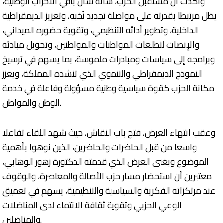
وأكدت أن مستقبل الحزب، شأنه شأن باقي الأحزاب الوطنية،
يظل مرتبطا بقدرته على مواصلة تجديد نُخبه، وتعزيز الديمقراطية
الداخلية، وتطوير أدائه التنظيمي، وتقوية حضوره الميداني،
والإنصات لتطلعات المواطنات والمواطنين، وتحويل مبادئه
وبرامجه إلى سياسات ومبادرات ملموسة، بما يسهم في ترسيخ
النموذج الديمقراطي والتنموي الذي تنشده المملكة، ويعزز
مكانة الحزب كقوة سياسية وطنية مسؤولة وفاعلة في خدمة
الوطن والمواطن.
وعقب انتهاء العرض، فتح باب النقاش، حيث شهد اللقاء تفاعلا
واسعا من قبل الحاضرات والحاضرين، الذين نوهوا بأهمية
الموضوع وبغنى العرض الذي قدمته الدكتورة زهور الوهابي،
معتبرين أن استحضار مسار حزب الأصالة والمعاصرة، والوقوف
عند مرتكزاته الفكرية والسياسية والتنظيمية، يسهم في تعميق
الوعي الحزبي وتقوية ثقافة الانتماء لدى المناضلات
والمناضلين.