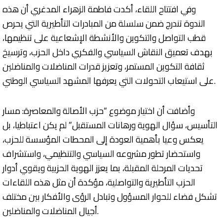
وفي افتتاح اللقاء، أكدت فاطمة الزهراء المدغري أن هذه
الندوة تندرج ضمن سلسلة من المبادرات التأطيرية التي يحرص
قطب التواصل والتكوين والأنشطة الإشعاعية على تنظيمها،
بهدف تعميق النقاش السياسي والفكري داخل الحزب، وترسيخ
ثقافة التكوين المستمر، وتعزيز قدرات المناضلات والمناضلين
على استيعاب التحولات التي يعرفها المشهد السياسي الوطني.
وأضافت أن اختيار موضوع “حزب الأصالة والمعاصرة: مسار
التأسيس، سؤال الهوية ورهانات المستقبل” لم يكن اعتباطيا، بل
يعكس وعيا بأهمية العودة إلى المحطات المؤسسة للحزب،
واستحضار تطور مشروعه السياسي والتنظيمي، واستشراف
تحديات المرحلة المقبلة، بما يعزز الهوية الحزبية ويقوي أدوار
الحزب التأطيرية والتواصلية، مؤكدة أن مثل هذه اللقاءات
تشكل فضاء للحوار المسؤول وتبادل الرؤى والأفكار بين مختلف
أجيال المناضلات والمناضلين.