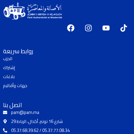
F
I
Y
T
a
n
o
i
c
s
u
k
e
t
t
t
روابط سريعة
b
a
u
o
الحزب
o
g
b
k
إشتراك
o
r
e
k
a
بلاغات
m
جهات وأقاليم
اتصل بنا
pam@pam.ma
29 شارع 16 نونبر، أكدال، الرباط
05.37.68.39.62 / 05.37.77.08.34