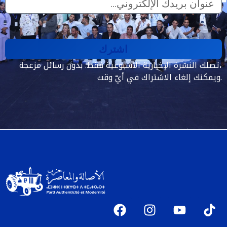
اشترك
تصلك النشرة الإخبارية الأسبوعية فقط. بدون رسائل مزعجة،
ويمكنك إلغاء الاشتراك في أيّ وقت.
F
I
Y
T
a
n
o
i