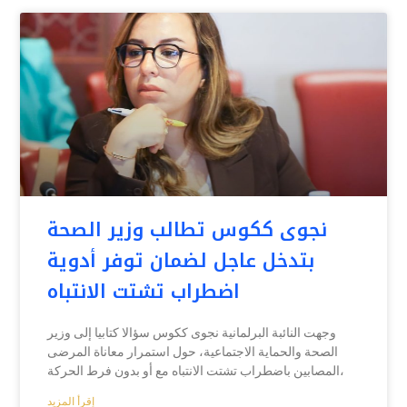
نجوى ككوس تطالب وزير الصحة
بتدخل عاجل لضمان توفر أدوية
اضطراب تشتت الانتباه
وجهت النائبة البرلمانية نجوى ككوس سؤالا كتابيا إلى وزير
الصحة والحماية الاجتماعية، حول استمرار معاناة المرضى
المصابين باضطراب تشتت الانتباه مع أو بدون فرط الحركة،
إقرأ المزيد