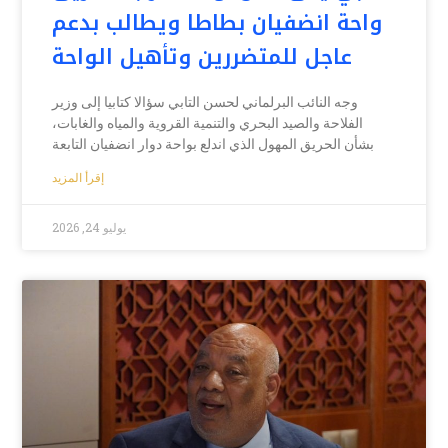
واحة انضفيان بطاطا ويطالب بدعم
عاجل للمتضررين وتأهيل الواحة
وجه النائب البرلماني لحسن التابي سؤالا كتابيا إلى وزير
الفلاحة والصيد البحري والتنمية القروية والمياه والغابات،
بشأن الحريق المهول الذي اندلع بواحة دوار انضفيان التابعة
إقرأ المزيد
يوليو 24, 2026