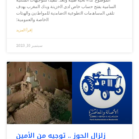
السامية بفتح ﺣﺳﺎب ﺧﺎص ﻟدى اﻟﺧزﯾﻧﺔ وﺑﻧك اﻟﻣﻐرب ﺑﮭدف
ﺗﻠﻘﻲ اﻟﻣﺳﺎھﻣﺎت اﻟﺗطوﻋﯾﺔ اﻟﺗﺿﺎﻣﻧﯾﺔ ﻟﻠﻣواطﻧﯾن واﻟﮭﯾﺋﺎت
اﻟﺧﺎﺻﺔ واﻟﻌﻣوﻣﯾﺔ؛
إقرأ المزيد
سبتمبر 10, 2023
زلزال الحوز .. توجيه من الأمين