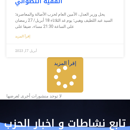
الفقيه التطواني
يحل وزير العدل، الأمين العام لحزب الأصالة والمعاصرة؛
السيد عبد اللطيف وهبي؛ يوم غد الثلاثاء 18 أبريل/ 27 رمضان
على الساعة 21:30 مساء، ضيفا على
إقرأ المزيد
أبريل 17, 2023
إقرأ المزيد
لا توجد منشورات أخرى لعرضها
تابع نشاطات و اخبار الحزب