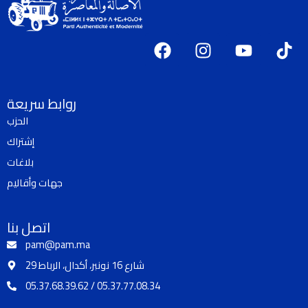
F
I
Y
T
a
n
o
i
c
s
u
k
e
t
t
t
روابط سريعة
b
a
u
o
الحزب
o
g
b
k
إشتراك
o
r
e
k
a
بلاغات
m
جهات وأقاليم
اتصل بنا
pam@pam.ma
29 شارع 16 نونبر، أكدال، الرباط
05.37.68.39.62 / 05.37.77.08.34