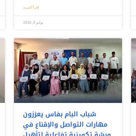
إقرأ المزيد
يوليو 5, 2026
شباب البام بفاس يعززون
مهارات التواصل والإقناع في
ورشة تكوينية تفاعلية لتأهيل