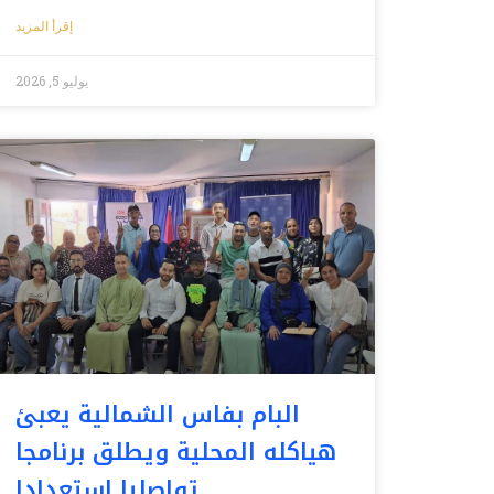
إقرأ المزيد
يوليو 5, 2026
البام بفاس الشمالية يعبئ
هياكله المحلية ويطلق برنامجا
تواصليا استعدادا