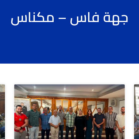
جهة فاس – مكناس