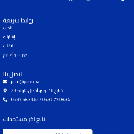
a
n
o
i
c
s
u
k
e
t
t
t
روابط سريعة
b
a
u
o
الحزب
o
g
b
k
إشتراك
o
r
e
k
a
بلاغات
m
جهات وأقاليم
اتصل بنا
pam@pam.ma
29 شارع 16 نونبر، أكدال، الرباط
05.37.68.39.62 / 05.37.77.08.34
تابع اخر مستجدات